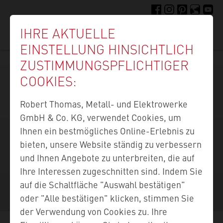
Direkt
FACEBOOK
INSTAGRAM
PINTEREST
FELLIGE F
YOUTU
zum
IHRE AKTUELLE
Inhalt
Suc
EINSTELLUNG HINSICHTLICH
ZUSTIMMUNGS­PFLICHTIGER
COOKIES:
Robert Thomas, Metall- und Elektrowerke
GmbH & Co. KG, verwendet Cookies, um
Ihnen ein bestmögliches Online-Erlebnis zu
bieten, unsere Website ständig zu verbessern
und Ihnen Angebote zu unterbreiten, die auf
DIE BEUTELLOSEN
Ihre Interessen zugeschnitten sind. Indem Sie
FRISCHESAUGER
auf die Schaltfläche "Auswahl bestätigen"
oder "Alle bestätigen" klicken, stimmen Sie
der Verwendung von Cookies zu. Ihre