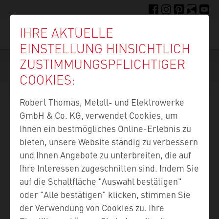
Direkt
FACEBOOK
INSTAGRAM
PINTEREST
FELLIGE F
YOUTU
zum
IHRE AKTUELLE
Inhalt
Suc
EINSTELLUNG HINSICHTLICH
ZUSTIMMUNGS­PFLICHTIGER
COOKIES:
Robert Thomas, Metall- und Elektrowerke
GmbH & Co. KG, verwendet Cookies, um
Ihnen ein bestmögliches Online-Erlebnis zu
bieten, unsere Website ständig zu verbessern
und Ihnen Angebote zu unterbreiten, die auf
Ihre Interessen zugeschnitten sind. Indem Sie
auf die Schaltfläche "Auswahl bestätigen"
oder "Alle bestätigen" klicken, stimmen Sie
der Verwendung von Cookies zu. Ihre