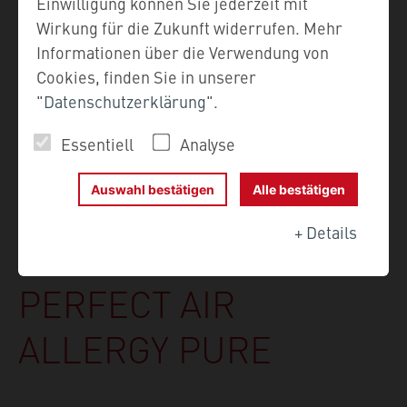
Einwilligung können Sie jederzeit mit
Wirkung für die Zukunft widerrufen. Mehr
Informationen über die Verwendung von
Cookies, finden Sie in unserer
"
Datenschutzerklärung
".
DER STAUBSAUGER FÜR
Essentiell
Analyse
ALLERGIKER MIT
Auswahl bestätigen
Alle bestätigen
WASSERFILTER VON
+
Details
THOMAS:
PERFECT AIR
ALLERGY PURE