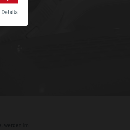
+
Details
el werden im