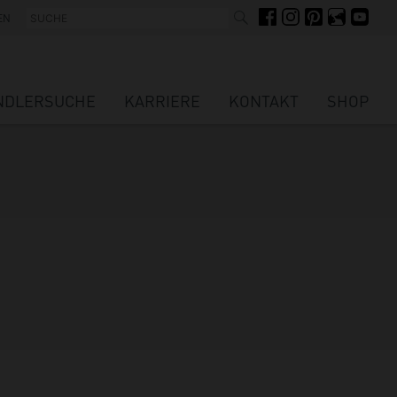
SUCHE
FACEBOOK
INSTAGRAM
PINTEREST
FELLIGE FRE
YOUTUBE
EN
NDLERSUCHE
KARRIERE
KONTAKT
SHOP