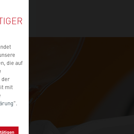
TIGER
endet
 unsere
n, die auf
e
e der
it mit
e
lärung
".
bestätigen