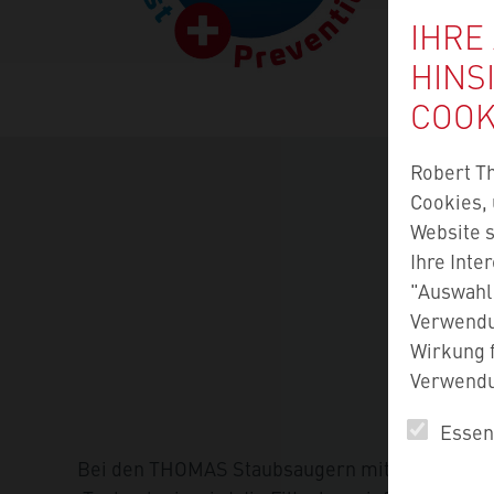
IHRE
HINS
COOK
Robert T
Cookies, 
Website s
Ihre Inte
"Auswahl 
Verwendun
Wirkung f
Verwendun
Essent
Bei den THOMAS Staubsaugern mit AQUA-