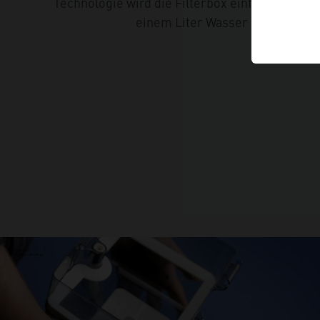
Technologie wird die Filterbox einfach mit
einem Liter Wasser befüllt.