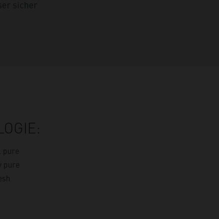
er sicher
OGIE:
l pure
y pure
esh