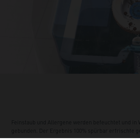
Feinstaub und Allergene werden befeuchtet und in
gebunden. Der Ergebnis 100% spürbar erfrischte ge