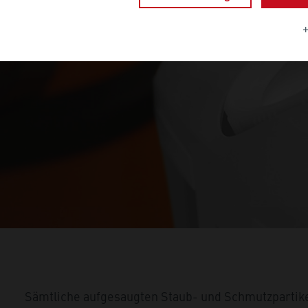
Sämtliche aufgesaugten Staub- und Schmutzpartik