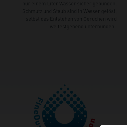
nur einem Liter Wasser sicher gebunden.
Schmutz und Staub sind in Wasser gelöst,
selbst das Entstehen von Gerüchen wird
weitestgehend unterbunden.