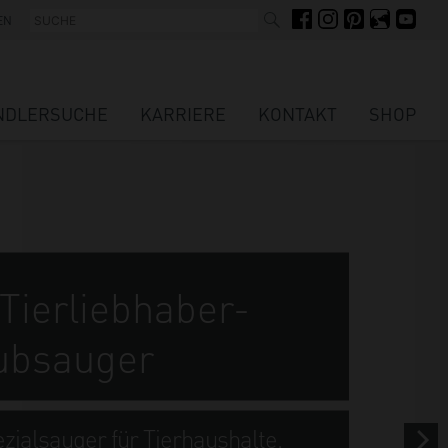
SUCHE
FACEBOOK
INSTAGRAM
PINTEREST
FELLIGE FRE
YOUTUBE
EN
NDLERSUCHE
KARRIERE
KONTAKT
SHOP
 Tierliebhaber-
ubsauger
zialsauger für Tierhaushalte.