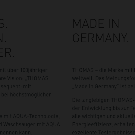
S.
MADE IN
N.
GERMANY.
ER.
it über 100jähriger
THOMAS – die Marke mit
klare Vision: „THOMAS
weltweit. Das Meinungsfor
nsequent: mit
„Made in Germany“ ist be
t bei höchstmöglicher
Die langlebigen THOMAS-P
der Entwicklung bis zur F
te mit AQUA-Technologie,
alle wichtigen und aktuel
+
und Waschsauger mit AQUA
Energieeffizienz, erhalt
 nennen kann.
exzellente Testergebnisse