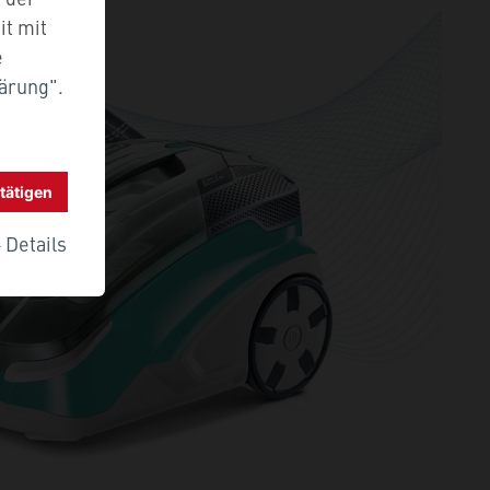
it mit
e
lärung
".
bestätigen
+
Details