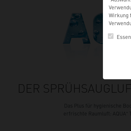
Verwendun
Wirkung f
Verwendun
Essent
DER SPRÜH­SAUG­LU
Das Plus für hygienische Bo
+
erfrischte Raumluft: AQUA
T