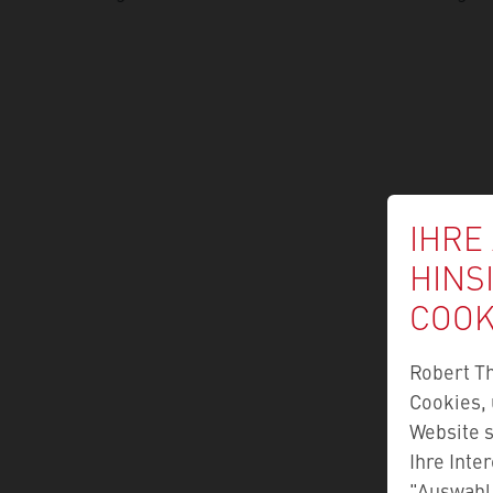
IHRE
HINS
COOK
Robert T
Cookies, 
Website s
Ihre Inte
"Auswahl 