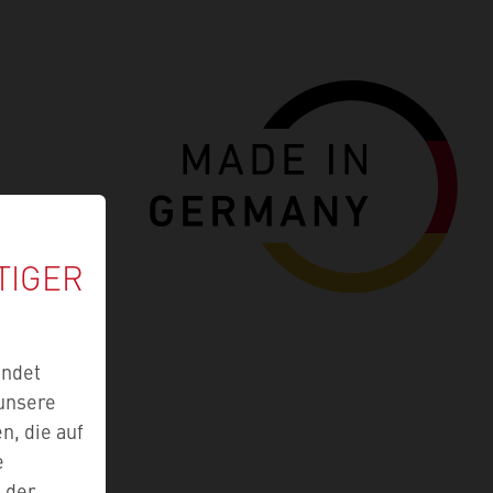
TIGER
endet
 unsere
n, die auf
e
e der