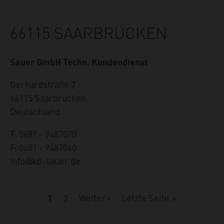
66115 SAARBRÜCKEN
Sauer GmbH Techn. Kundendienst
Gerhardstraße 7
66115
Saarbrücken
Deutschland
T: 0681 - 9487070
F: 0681 - 9487060
Info@kd-sauer.de
Seitennummerierung
Page
2
Nächste
Weiter ›
Letzte
Letzte Seite »
Aktuelle
1
Seite
Seite
Seite