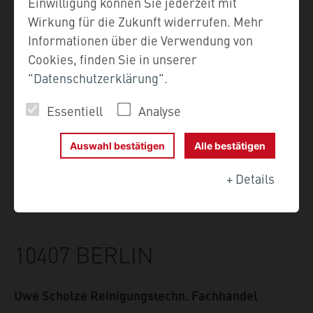
01445 RADEBEUL
Einwilligung können Sie jederzeit mit
Wirkung für die Zukunft widerrufen. Mehr
Informationen über die Verwendung von
Hoehne Elektro GmbH
Cookies, finden Sie in unserer
"
Datenschutzerklärung
".
Bernhard-Voß-Straße 23
01445
Radebeul
Essentiell
Analyse
Deutschland
Auswahl bestätigen
Alle bestätigen
T: 0351 - 839257 + 8397910
F: 0351 - 839254
+
Details
service@elektro-hoehne.de
10407 BERLIN
Uwe Scholze Reinigungstechn. Fachhandel