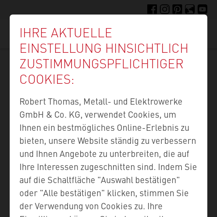
Direkt
FACEBOOK
INSTAGRAM
PINTEREST
FELLIGE F
YOUTU
zum
IHRE AKTUELLE
Inhalt
Suc
EINSTELLUNG HINSICHTLICH
ZUSTIMMUNGS­PFLICHTIGER
COOKIES:
KUNDEN­DIENST­
Robert Thomas, Metall- und Elektrowerke
STELLEN IN IHRER
GmbH & Co. KG, verwendet Cookies, um
NÄHE
Ihnen ein bestmögliches Online-Erlebnis zu
bieten, unsere Website ständig zu verbessern
und Ihnen Angebote zu unterbreiten, die auf
Ihre Interessen zugeschnitten sind. Indem Sie
auf die Schaltfläche "Auswahl bestätigen"
Land
oder "Alle bestätigen" klicken, stimmen Sie
der Verwendung von Cookies zu. Ihre