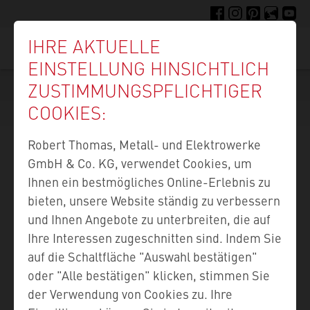
Direkt
FACEBOOK
INSTAGRAM
PINTEREST
FELLIGE F
YOUTU
zum
IHRE AKTUELLE
Inhalt
Suc
EINSTELLUNG HINSICHTLICH
ZUSTIMMUNGS­PFLICHTIGER
COOKIES:
Robert Thomas, Metall- und Elektrowerke
GmbH & Co. KG, verwendet Cookies, um
Ihnen ein bestmögliches Online-Erlebnis zu
bieten, unsere Website ständig zu verbessern
und Ihnen Angebote zu unterbreiten, die auf
Ihre Interessen zugeschnitten sind. Indem Sie
auf die Schaltfläche "Auswahl bestätigen"
oder "Alle bestätigen" klicken, stimmen Sie
der Verwendung von Cookies zu. Ihre