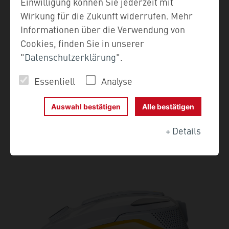
Einwilligung können Sie jederzeit mit
Wirkung für die Zukunft widerrufen. Mehr
Informationen über die Verwendung von
Cookies, finden Sie in unserer
"
Datenschutzerklärung
".
DER TIERHAARSAUGER
Essentiell
Analyse
VON THOMAS:
Auswahl bestätigen
Alle bestätigen
PERFECT AIR ANIMAL
+
Details
PURE