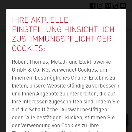
Direkt
FACEBOOK
INSTAGRAM
PINTEREST
FELLIGE F
YOUTU
zum
IHRE AKTUELLE
Inhalt
Suc
EINSTELLUNG HINSICHTLICH
ZUSTIMMUNGS­PFLICHTIGER
COOKIES:
Robert Thomas, Metall- und Elektrowerke
GmbH & Co. KG, verwendet Cookies, um
Ihnen ein bestmögliches Online-Erlebnis zu
bieten, unsere Website ständig zu verbessern
und Ihnen Angebote zu unterbreiten, die auf
Ihre Interessen zugeschnitten sind. Indem Sie
auf die Schaltfläche "Auswahl bestätigen"
oder "Alle bestätigen" klicken, stimmen Sie
der Verwendung von Cookies zu. Ihre