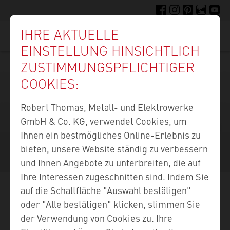
Direkt
FACEBOOK
INSTAGRAM
PINTEREST
FELLIGE F
YOUTU
zum
IHRE AKTUELLE
Inhalt
Suc
EINSTELLUNG HINSICHTLICH
ZUSTIMMUNGS­PFLICHTIGER
COOKIES:
Robert Thomas, Metall- und Elektrowerke
GmbH & Co. KG, verwendet Cookies, um
Ihnen ein bestmögliches Online-Erlebnis zu
DIE THOMAS
bieten, unsere Website ständig zu verbessern
WÄSCHESCHLEUDERN
und Ihnen Angebote zu unterbreiten, die auf
Ihre Interessen zugeschnitten sind. Indem Sie
auf die Schaltfläche "Auswahl bestätigen"
FÜR SCHNELLES UND
oder "Alle bestätigen" klicken, stimmen Sie
der Verwendung von Cookies zu. Ihre