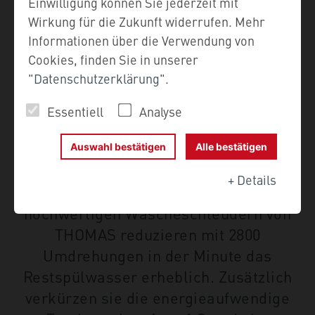
WIRTSCHAFTLICHES
Einwilligung können Sie jederzeit mit
TROCKNEN – WÄSCHE­
Wirkung für die Zukunft widerrufen. Mehr
Informationen über die Verwendung von
SCHLEUDERN THOMAS
Cookies, finden Sie in unserer
"
Datenschutzerklärung
".
CENTRI
Essentiell
Analyse
Wäscheschleudern haben ihren großen
Auftritt vor allem bei der Handwäsche
Auswahl bestätigen
Alle bestätigen
und bei allen Textilien, die schnell
+
Details
wieder gebraucht werden. Die
hochwertigen Wäscheschleudern von
THOMAS reduzieren mit 2800
Umdrehungen in der Minute das
Restspülwasser erheblich. Zusätzlich
verkürzen sie die energieaufwendige