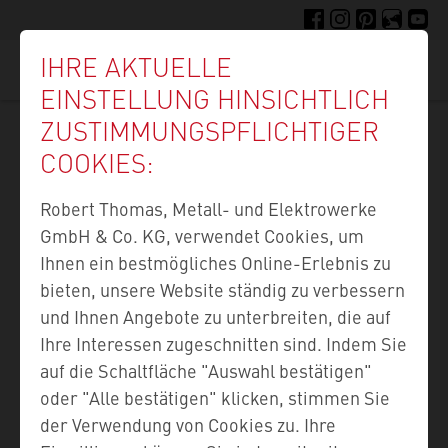
Direkt
FACEBOOK
INSTAGRAM
PINTEREST
FELLIGE F
YOUTU
zum
IHRE AKTUELLE
Inhalt
Suc
EINSTELLUNG HINSICHTLICH
ZUSTIMMUNGS­PFLICHTIGER
COOKIES:
KONTAKT
Robert Thomas, Metall- und Elektrowerke
Willkommen bei THOMAS. Wie können wir Ihnen
GmbH & Co. KG, verwendet Cookies, um
helfen?
Ihnen ein bestmögliches Online-Erlebnis zu
bieten, unsere Website ständig zu verbessern
Um Ihnen den bestmöglichen Service zu bieten,
und Ihnen Angebote zu unterbreiten, die auf
bitten wir Sie im Kontaktformular um einige
Ihre Interessen zugeschnitten sind. Indem Sie
personenbezogene Angaben. Pflichtfelder haben
auf die Schaltfläche "Auswahl bestätigen"
wir mit einem Sternchen (*) gekennzeichnet. Ihre
oder "Alle bestätigen" klicken, stimmen Sie
personenbezogenen Daten nutzen wir gemäß
der Verwendung von Cookies zu. Ihre
unserer Datenschutzerklärung primär, um Ihre