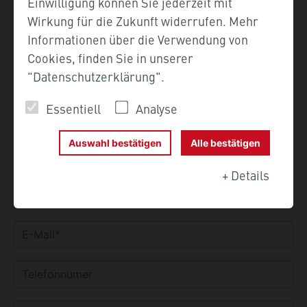
Einwilligung können Sie jederzeit mit
Kontaktanfrage zu beantworten.
Wirkung für die Zukunft widerrufen. Mehr
Informationen über die Verwendung von
Bitte achten Sie auf die korrekte Eingabe Ihrer E-
Cookies, finden Sie in unserer
Mail-Adresse.
"
Datenschutzerklärung
".
Essentiell
Analyse
Auswahl bestätigen
Alle bestätigen
+
Details